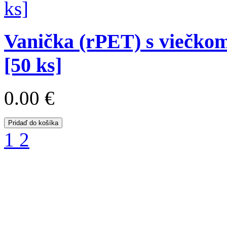
Vanička (rPET) s viečko
[50 ks]
0.00 €
Pridaď do košíka
1
2