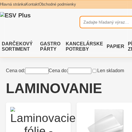
Hlavná stránka
Kontakt
Obchodné podmienky
DARČEKOVÝ
GASTRO
KANCELÁRSKE
P
PAPIER
SORTIMENT
PÁRTY
POTREBY
Z
Cena od:
Cena do:
Len skladom
LAMINOVANIE