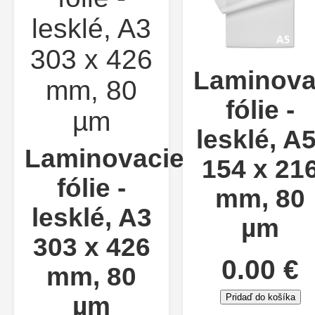
Laminova
fólie -
lesklé, A5
Laminovacie
154 x 21
fólie -
mm, 80
lesklé, A3
µm
303 x 426
0.00 €
mm, 80
µm
Pridaď do košíka