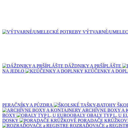
VÝTVARNÉ/UMELEC
DÁŽDNIKY A PRŠÍPLÁŠTE
NA JEDLO
KĽÚČENKY A DOP
PERAČNÍKY A PÚZDRA
ŠKO
ARCHÍVNE BOXY A 
BOXY
OBALY TYP L, U 
DOSKY
PORADAČE KRÚŽKOV
ROZRAĎOVAČE a REGIST