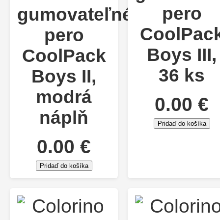
pero
gumovateľné
CoolPac
pero
Boys III,
CoolPack
36 ks
Boys II,
modrá
0.00 €
náplň
Pridaď do košíka
0.00 €
Pridaď do košíka