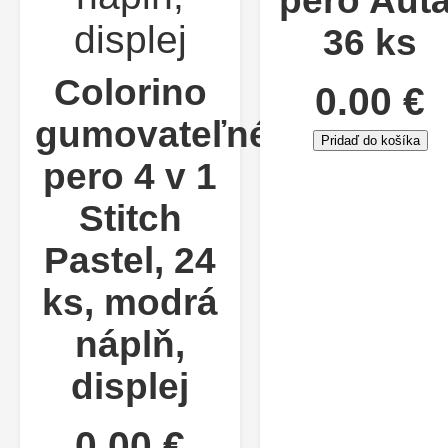
pero Autá
36 ks
Colorino
0.00 €
gumovateľné
Pridaď do košíka
pero 4 v 1
Stitch
Pastel, 24
ks, modrá
náplň,
displej
0.00 €