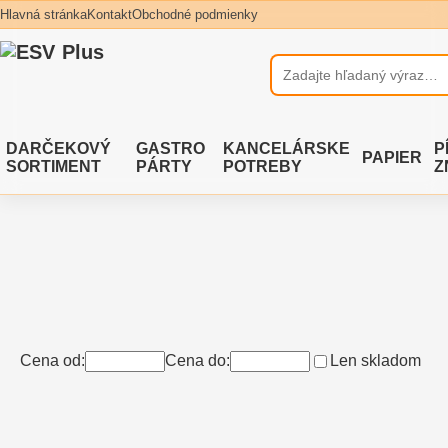
Hlavná stránka
Kontakt
Obchodné podmienky
DARČEKOVÝ
GASTRO
KANCELÁRSKE
P
PAPIER
SORTIMENT
PÁRTY
POTREBY
Z
Cena od:
Cena do:
Len skladom