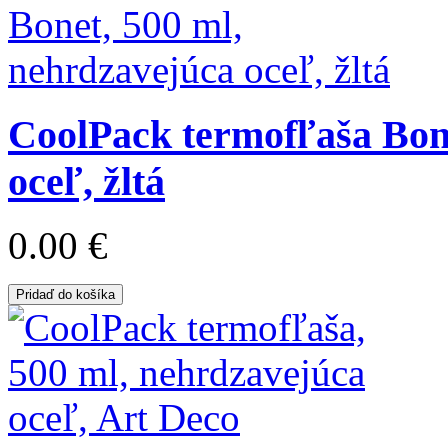
CoolPack termofľaša Bone
oceľ, žltá
0.00 €
Pridaď do košíka