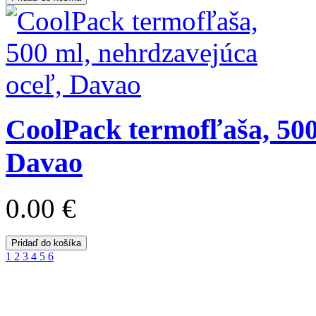
CoolPack termofľaša, 500
Davao
0.00 €
Pridaď do košíka
1
2
3
4
5
6