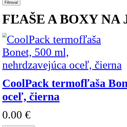
Filtrovať
FĽAŠE A BOXY NA
CoolPack termofľaša Bone
oceľ, čierna
0.00 €