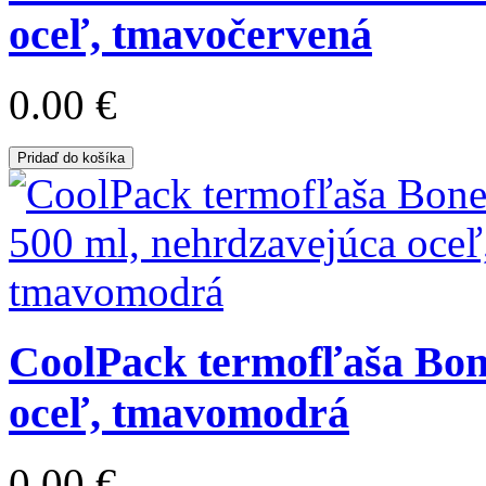
oceľ, tmavočervená
0.00 €
Pridaď do košíka
CoolPack termofľaša Bone
oceľ, tmavomodrá
0.00 €