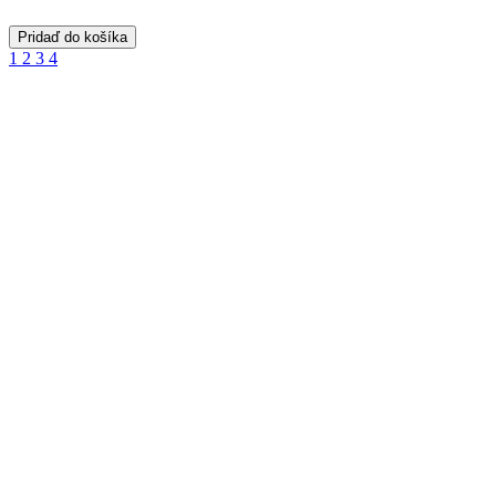
Pridaď do košíka
1
2
3
4