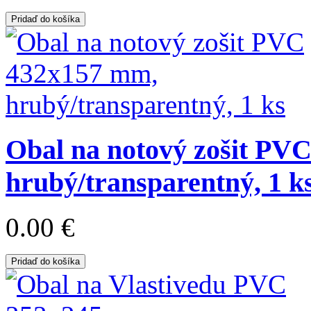
Pridaď do košíka
Obal na notový zošit PV
hrubý/transparentný, 1 k
0.00 €
Pridaď do košíka