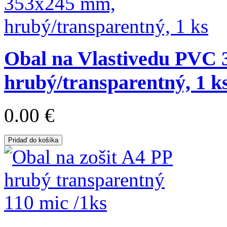
Obal na Vlastivedu PVC
hrubý/transparentný, 1 k
0.00 €
Pridaď do košíka