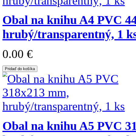
Obal na knihu A4 PVC 4
hrubý/transparentný, 1 k
0.00 €
Pridaď do košíka
Obal na knihu A5 PVC 3