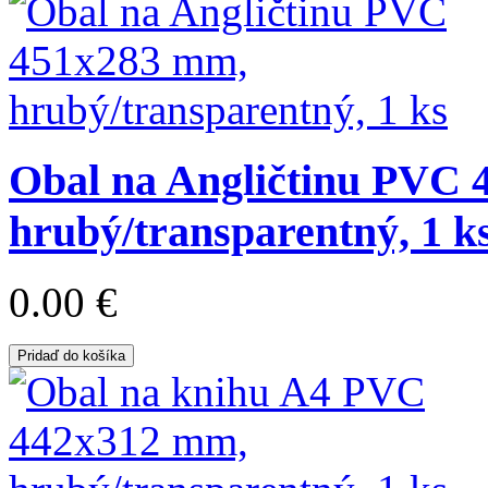
Obal na Angličtinu PVC
hrubý/transparentný, 1 k
0.00 €
Pridaď do košíka