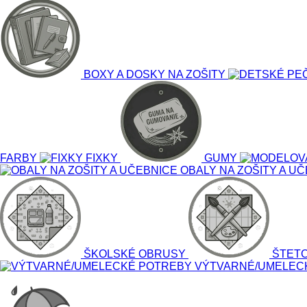
BOXY A DOSKY NA ZOŠITY
FARBY
FIXKY
GUMY
OBALY NA ZOŠITY A U
ŠKOLSKÉ OBRUSY
ŠTET
VÝTVARNÉ/UMELEC